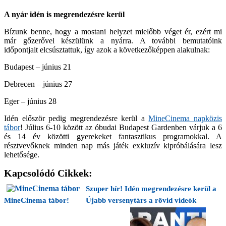
A nyár idén is megrendezésre kerül
Bízunk benne, hogy a mostani helyzet mielőbb véget ér, ezért mi
már gőzerővel készülünk a nyárra. A további bemutatóink
időpontjait elcsúsztattuk, így azok a következőképpen alakulnak:
Budapest – június 21
Debrecen – június 27
Eger – június 28
Idén először pedig megrendezésre kerül a
MineCinema napközis
tábor
! Július 6-10 között az óbudai Budapest Gardenben várjuk a 6
és 14 év közötti gyerekeket fantasztikus programokkal. A
résztvevőknek minden nap más játék exkluzív kipróbálására lesz
lehetősége.
Kapcsolódó Cikkek:
Szuper hír! Idén megrendezésre kerül a
MineCinema tábor!
Újabb versenytárs a rövid videók