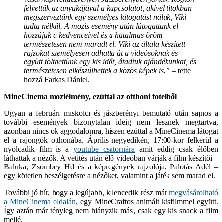
felvettük az anyukájával a kapcsolatot, akivel titokban
megszerveztünk egy személyes látogatást náluk, Viki
tudta nélkül. A mozis esemény után látogattunk el
hozzájuk a kedvenceivel és a hatalmas öröm
természetesen nem maradt el. Viki az általa készített
rajzokat személyesen adhatta át a videósoknak és
együtt tölthettünk egy kis időt, átadtuk ajándékunkat, és
természetesen elkészülhettek a közös képek is.”
– tette
hozzá Farkas Dániel.
MineCinema moziélmény, ezúttal az otthoni fotelből
Ugyan a februári miskolci és jászberényi bemutató után sajnos a
további események bizonytalan ideig nem lesznek megtartva,
azonban nincs ok aggodalomra, hiszen ezúttal a MineCinema látogat
el a rajongók otthonába. Április negyedikén, 17:00-kor felkerül a
nyolcadik film is a
youtube csatornára
amit eddig csak élőben
láthattak a nézők. A vetítés után élő videóban várják a film készítői –
Baluka, Zsombey Hd és a képregények rajzolója, Palotás Adél –
egy kötetlen beszélgetésre a nézőket, valamint a játék sem marad el.
További jó hír, hogy a legújabb, kilencedik rész már
megvásárolható
a MineCinema oldalán
, egy MineCraftos animált kisfilmmel együtt.
Így aztán már tényleg nem hiányzik más, csak egy kis snack a film
mellé.