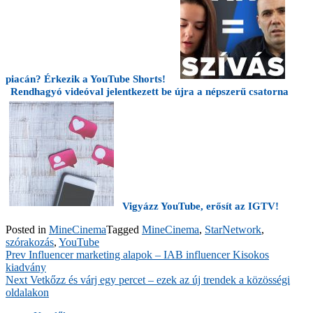
piacán? Érkezik a YouTube Shorts!
Rendhagyó videóval jelentkezett be újra a népszerű csatorna
Vigyázz YouTube, erősít az IGTV!
Posted in
MineCinema
Tagged
MineCinema
,
StarNetwork
,
szórakozás
,
YouTube
Bejegyzés
Prev
Influencer marketing alapok – IAB influencer Kisokos
kiadvány
navigáció
Next
Vetkőzz és várj egy percet – ezek az új trendek a közösségi
oldalakon