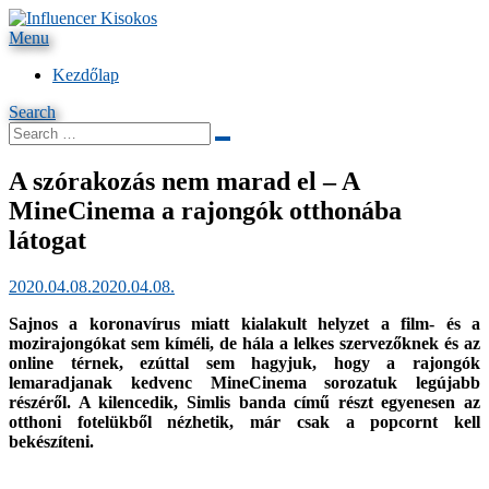
Skip
Iratkozz fel havi újdonság le
to
Menu
Influencer Kisokos
content
Kezdőlap
Search
Search
Search
for:
A szórakozás nem marad el – A
MineCinema a rajongók otthonába
látogat
Posted
by
2020.04.08.
Malomsoki Virág
2020.04.08.
on
Sajnos a koronavírus miatt kialakult helyzet a film- és a
mozirajongókat sem kíméli, de hála a lelkes szervezőknek és az
online térnek, ezúttal sem hagyjuk, hogy a rajongók
lemaradjanak kedvenc MineCinema sorozatuk legújabb
részéről. A kilencedik, Simlis banda című részt egyenesen az
otthoni fotelükből nézhetik, már csak a popcornt kell
bekészíteni.