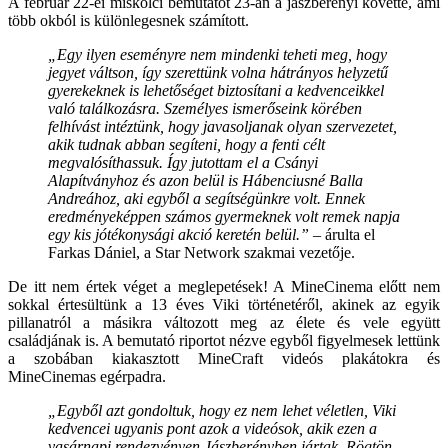
A február 22-ei miskolci bemutatót 23-án a jászberényi követte, ami
több okból is különlegesnek számított.
„Egy ilyen eseményre nem mindenki teheti meg, hogy
jegyet váltson, így szerettünk volna hátrányos helyzetű
gyerekeknek is lehetőséget biztosítani a kedvenceikkel
való találkozásra. Személyes ismerőseink körében
felhívást intéztünk, hogy javasoljanak olyan szervezetet,
akik tudnak abban segíteni, hogy a fenti célt
megvalósíthassuk. Így jutottam el a Csányi
Alapítványhoz és azon belül is Hábenciusné Balla
Andreához, aki egyből a segítségünkre volt. Ennek
eredményeképpen számos gyermeknek volt remek napja
egy kis jótékonysági akció keretén belül.”
– árulta el
Farkas Dániel, a Star Network szakmai vezetője.
De itt nem értek véget a meglepetések! A MineCinema előtt nem
sokkal értesültünk a 13 éves Viki történetéről, akinek az egyik
pillanatról a másikra változott meg az élete és vele együtt
családjának is. A bemutató riportot nézve egyből figyelmesek lettünk
a szobában kiakasztott MineCraft videós plakátokra és
MineCinemas egérpadra.
„Egyből azt gondoltuk, hogy ez nem lehet véletlen, Viki
kedvencei ugyanis pont azok a videósok, akik ezen a
vasárnapi rendezvényen Jászberényben jártak. Rögtön