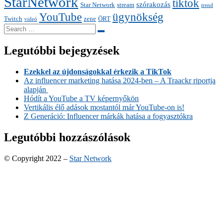
StarNetwork
tiktok
szórakozás
Star Network
stream
trend
YouTube
ügynökség
Twitch
zene
ÖRT
videó
Search
Search
for:
Legutóbbi bejegyzések
Ezekkel az újdonságokkal érkezik a TikTok
Az influencer marketing hatása 2024-ben – A Traackr riportja
alapján
Hódít a YouTube a TV képernyőkön
Vertikális élő adások mostantól már YouTube-on is!
Z Generáció: Influencer márkák hatása a fogyasztókra
Legutóbbi hozzászólások
© Copyright 2022 –
Star Network
Anther Theme by
DesignOrbital
⋅
Powered by
WordPress