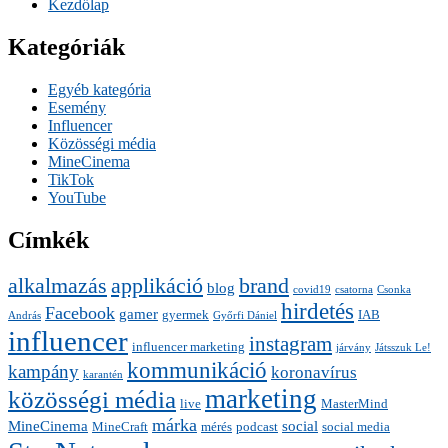
Kezdőlap
Kategóriák
Egyéb kategória
Esemény
Influencer
Közösségi média
MineCinema
TikTok
YouTube
Címkék
alkalmazás
applikáció
brand
blog
covid19
csatorna
Csonka
hirdetés
Facebook
gamer
gyermek
IAB
András
Győrfi Dániel
influencer
instagram
influencer marketing
járvány
Játsszuk Le!
kommunikáció
kampány
koronavírus
karantén
marketing
közösségi média
live
MasterMind
márka
MineCinema
social
MineCraft
mérés
podcast
social media