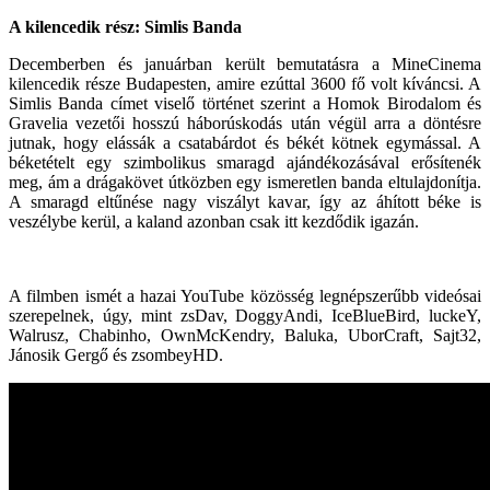
A kilencedik rész: Simlis Banda
Decemberben és januárban került bemutatásra a MineCinema
kilencedik része Budapesten, amire ezúttal 3600 fő volt kíváncsi. A
Simlis Banda címet viselő történet szerint a Homok Birodalom és
Gravelia vezetői hosszú háborúskodás után végül arra a döntésre
jutnak, hogy elássák a csatabárdot és békét kötnek egymással. A
béketételt egy szimbolikus smaragd ajándékozásával erősítenék
meg, ám a drágakövet útközben egy ismeretlen banda eltulajdonítja.
A smaragd eltűnése nagy viszályt kavar, így az áhított béke is
veszélybe kerül, a kaland azonban csak itt kezdődik igazán.
A filmben ismét a hazai YouTube közösség legnépszerűbb videósai
szerepelnek, úgy, mint zsDav, DoggyAndi, IceBlueBird, luckeY,
Walrusz, Chabinho, OwnMcKendry, Baluka, UborCraft, Sajt32,
Jánosik Gergő és zsombeyHD.