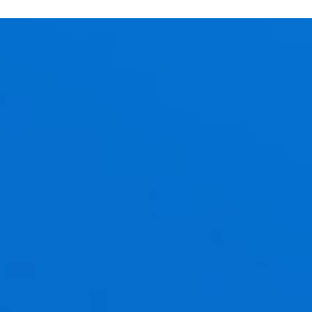
Iratkozz fel havi újdonság levelünkre!
Érdekel!