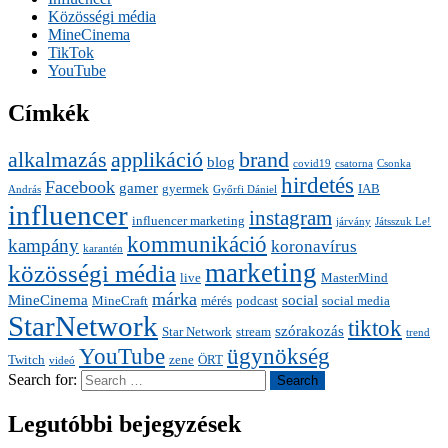
Közösségi média
MineCinema
TikTok
YouTube
Címkék
alkalmazás
applikáció
brand
blog
covid19
csatorna
Csonka
hirdetés
Facebook
gamer
gyermek
IAB
András
Győrfi Dániel
influencer
instagram
influencer marketing
járvány
Játsszuk Le!
kommunikáció
kampány
koronavírus
karantén
marketing
közösségi média
live
MasterMind
márka
MineCinema
social
MineCraft
mérés
podcast
social media
StarNetwork
tiktok
szórakozás
Star Network
stream
trend
YouTube
ügynökség
Twitch
zene
ÖRT
videó
Search for:
Search
Legutóbbi bejegyzések