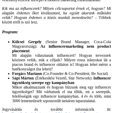
Kik ma az influencerek? Milyen célcsoportot érnek el, hogyan? Mi
alapján érdemes őket kiválasztani, ha együtt akarunk működni
velük? Hogyan érdemes a közös munkát menedzselni? –
Többek
között erről is szó lesz.
Program:
Kölcsei Gergely
(Senior Brand Manager, Coca-Cola
Magyarország):
Az influencermarketing nem product
placement
Mi alapján választanak influencert? Hogyan terveznek
közösen velük, mik a céljaik? Milyen rossz irányokat lát a
piacon brand és influencer oldalon is? Hogyan lehet mérni a
hatékonyságot (ha lehet)?
Forgács Mariann
(Co-Founder & Co-President, Be Social)
Sápi Márton
(Értékesítési Vezető, Star Network):
Influencer
ügynökség szerepe egy kampányban
Mikor alkalmazzunk és hogyan bízzunk meg egy influencer
ügynökséget? Mit várhatunk el ma tőlük, mi a szerepük,
felelősségük egy influencer kampányban. 4 év és több, mint
3000 lemenedzselt szponzorált tartalom tapasztalatai.
Jegyvásárlás és további információk itt: