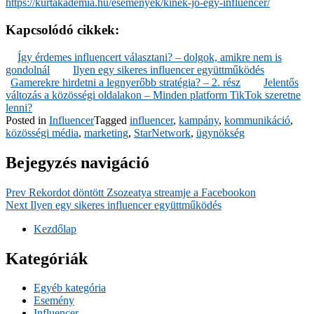
https://kurtakademia.hu/esemenyek/kinek-jo-egy-influencer/
Kapcsolódó cikkek:
Így érdemes influencert választani? – dolgok, amikre nem is
gondolnál
Ilyen egy sikeres influencer együttműködés
Gamerekre hirdetni a legnyerőbb stratégia? – 2. rész
Jelentős
változás a közösségi oldalakon – Minden platform TikTok szeretne
lenni?
Posted in
Influencer
Tagged
influencer
,
kampány
,
kommunikáció
,
közösségi média
,
marketing
,
StarNetwork
,
ügynökség
Bejegyzés navigáció
Prev
Rekordot döntött Zsozeatya streamje a Facebookon
Next
Ilyen egy sikeres influencer együttműködés
Kezdőlap
Kategóriák
Egyéb kategória
Esemény
Influencer