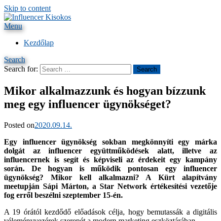
Skip to content
Iratkozz fel havi újdonság levelünkre!
Érdekel!
Menu
Influencer Kisokos
Kezdőlap
Search
Search for:
Search
Mikor alkalmazzunk és hogyan bízzunk
meg egy influencer ügynökséget?
by
Posted on
Malomsoki Virág
2020.09.14.
Egy influencer ügynökség sokban megkönnyíti egy márka
dolgát az influencer együttműködések alatt, illetve az
influencernek is segít és képviseli az érdekeit egy kampány
során. De hogyan is működik pontosan egy influencer
ügynökség? Mikor kell alkalmazni? A Kürt alapítvány
meetupján Sápi Márton, a Star Network értékesítési vezetője
fog erről beszélni szeptember 15-én.
A 19 órától kezdődő előadások célja, hogy bemutassák a digitális
véleményvezérek szerepét a modern marketing eszköztárában.