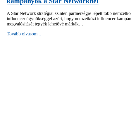
kampányok a Star Networknél
A Star Network stratégiai szinten partnerségre lépett több nemzetkö
influencer ügynökséggel azért, hogy nemzetközi influencer kampá
megvalósítását tegyék lehetővé márkák…
Tovább olvasom...