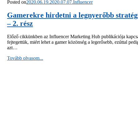
Posted on
2020.06.19.
2020.07.07.
Influencer
Gamerekre hirdetni a legnyerőbb stratég
– 2. rész
Előző cikkünkben az Influencer Marketing Hub publikációja kapcs
fejtegettük, miért lehet a gamer közönség a legerősebb, ezúttal pedi
azt…
Tovább olvasom...