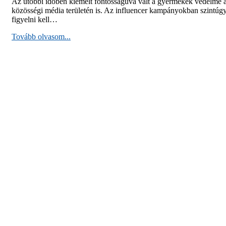
Az utóbbi időben kiemelt fontosságúvá vált a gyermekek védelme 
közösségi média területén is. Az influencer kampányokban szintúg
figyelni kell…
Tovább olvasom...