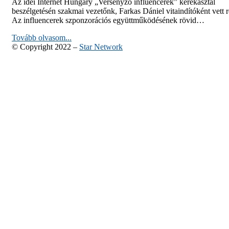
Az idei Internet Hungary „Versenyző influencerek” kerekasztal
beszélgetésén szakmai vezetőnk, Farkas Dániel vitaindítóként vett r
Az influencerek szponzorációs együttműködésének rövid…
Tovább olvasom...
© Copyright 2022 –
Star Network
Anther Theme by
DesignOrbital
⋅
Powered by
WordPress