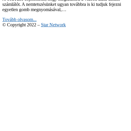
számlálót. A nemtetszésünket ugyan továbbra is ki tudjuk fejezni
egyetlen gomb megnyomásával,…
Tovább olvasom...
© Copyright 2022 –
Star Network
Anther Theme by
DesignOrbital
⋅
Powered by
WordPress