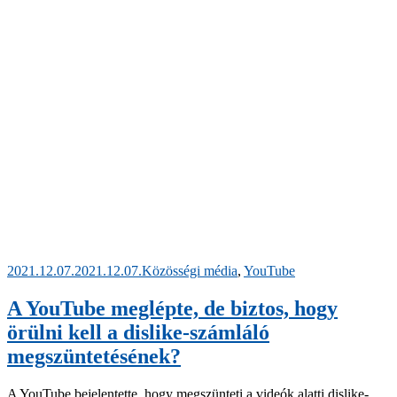
Posted
2021.12.07.
2021.12.07.
Közösségi média
,
YouTube
on
A YouTube meglépte, de biztos, hogy
örülni kell a dislike-számláló
megszüntetésének?
A YouTube bejelentette, hogy megszünteti a videók alatti dislike-